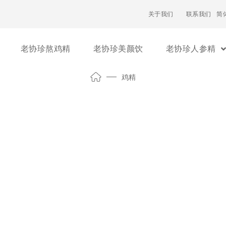
关于我们
联系我们
简
老协珍熬鸡精
老协珍美颜饮
老协珍人参精
鸡精