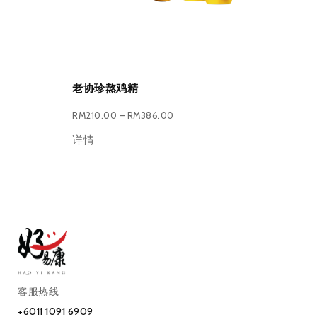
老协珍熬鸡精
RM
210.00
–
RM
386.00
详情
客服热线
+6011 1091 6909